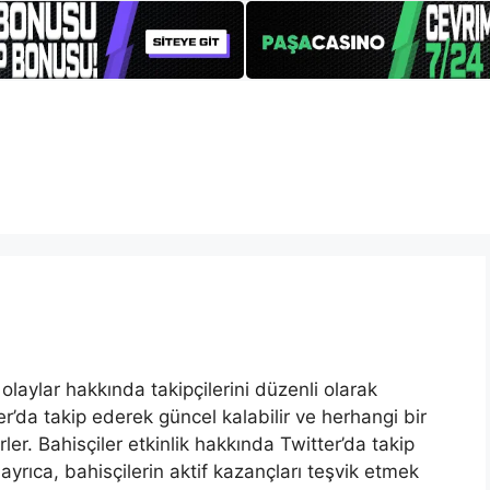
 olaylar hakkında takipçilerini düzenli olarak
ter’da takip ederek güncel kalabilir ve herhangi bir
ler. Bahisçiler etkinlik hakkında Twitter’da takip
 ayrıca, bahisçilerin aktif kazançları teşvik etmek