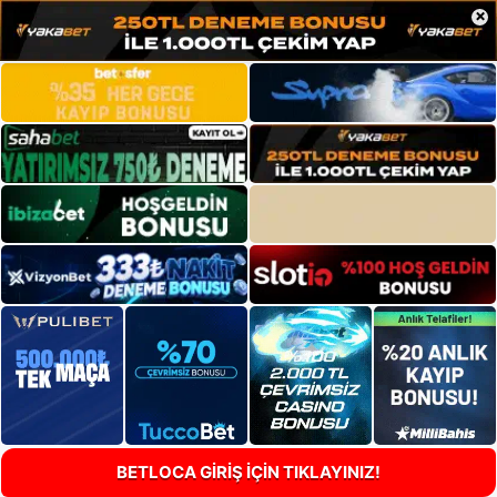
×
BETLOCA GİRİŞ İÇİN TIKLAYINIZ!