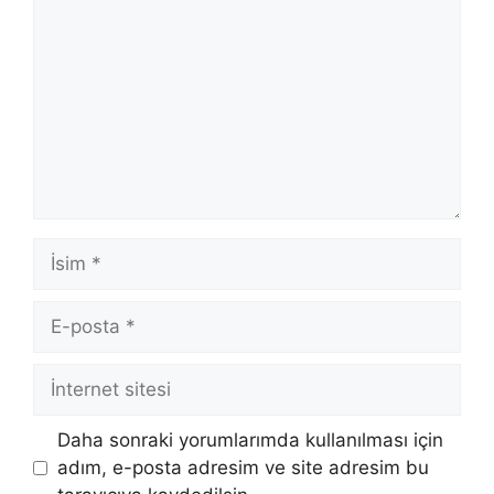
İsim
E-
posta
İnternet
sitesi
Daha sonraki yorumlarımda kullanılması için
adım, e-posta adresim ve site adresim bu