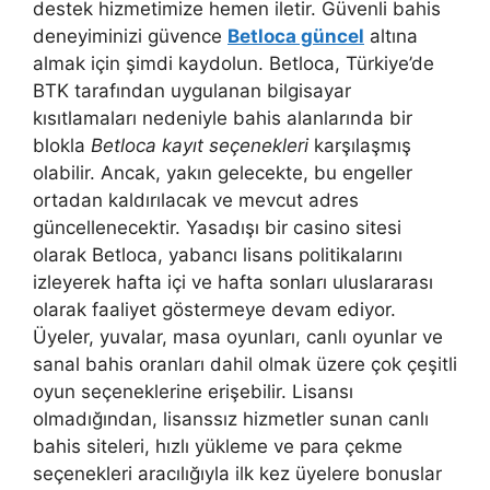
destek hizmetimize hemen iletir. Güvenli bahis
deneyiminizi güvence
Betloca güncel
altına
almak için şimdi kaydolun. Betloca, Türkiye’de
BTK tarafından uygulanan bilgisayar
kısıtlamaları nedeniyle bahis alanlarında bir
blokla
Betloca kayıt seçenekleri
karşılaşmış
olabilir. Ancak, yakın gelecekte, bu engeller
ortadan kaldırılacak ve mevcut adres
güncellenecektir. Yasadışı bir casino sitesi
olarak Betloca, yabancı lisans politikalarını
izleyerek hafta içi ve hafta sonları uluslararası
olarak faaliyet göstermeye devam ediyor.
Üyeler, yuvalar, masa oyunları, canlı oyunlar ve
sanal bahis oranları dahil olmak üzere çok çeşitli
oyun seçeneklerine erişebilir. Lisansı
olmadığından, lisanssız hizmetler sunan canlı
bahis siteleri, hızlı yükleme ve para çekme
seçenekleri aracılığıyla ilk kez üyelere bonuslar