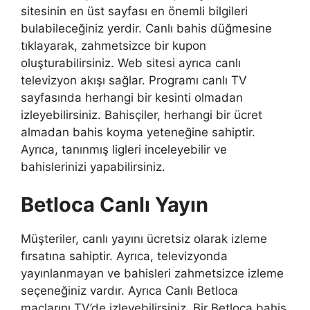
sitesinin en üst sayfası en önemli bilgileri
bulabileceğiniz yerdir. Canlı bahis düğmesine
tıklayarak, zahmetsizce bir kupon
oluşturabilirsiniz. Web sitesi ayrıca canlı
televizyon akışı sağlar. Programı canlı TV
sayfasında herhangi bir kesinti olmadan
izleyebilirsiniz. Bahisçiler, herhangi bir ücret
almadan bahis koyma yeteneğine sahiptir.
Ayrıca, tanınmış ligleri inceleyebilir ve
bahislerinizi yapabilirsiniz.
Betloca Canlı Yayın
Müşteriler, canlı yayını ücretsiz olarak izleme
fırsatına sahiptir. Ayrıca, televizyonda
yayınlanmayan ve bahisleri zahmetsizce izleme
seçeneğiniz vardır. Ayrıca Canlı Betloca
maçlarını TV’de izleyebilirsiniz. Bir Betloca bahis