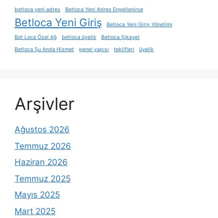
betloca yeni adres
Betloca Yeni Adres Engellenirse
Betloca Yeni Giriş
Betloca Yeni Giriş Yönetimi
Bet Loca Özel Ağ
betloca üyelik
Betloca Şikayet
Betloca Şu Anda Hizmet
genel yapısı
teklifleri
üyelik
Arşivler
Ağustos 2026
Temmuz 2026
Haziran 2026
Temmuz 2025
Mayıs 2025
Mart 2025