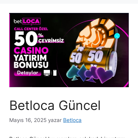
Betloca Güncel
Mayıs 16, 2025
yazar
Betloca