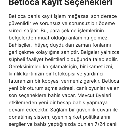
Betloca Kayıt Seçenekleri
Betloca bahis kayıt işlem mağazası son derece
güvenlidir ve sorunsuz ve sorunsuz bir ödeme
süreci sağlar. Bu, para çekme işlemlerinin
belgelerden muaf olduğu anlamına gelmez.
Bahisçiler, ihtiyaç duydukları zaman fonlarını
geri çekme kolaylığına sahiptir. Belgeler yalnızca
şüpheli faaliyet belirtileri olduğunda talep edilir.
Gereksinimleri karşılamak için, bir ikamet izni,
kimlik kartınızın bir fotokopisi ve yardımcı
faturanızın bir kopyası vermeniz gerekir. Betloca
yeni bir oturum açma adresi, canlı oyunlar ve en
son seçeneklere bahis yapar. Mevcut üyeleri
etkilemeden yeni bir hesap bahis yapmaya
devam edecektir. Sağlam bir güvenlik duvarı ile
donatılmış sistem, üyenin şirket politikalarını
sergiler ve bahis yaptığınızda bunları 7/24 canlı