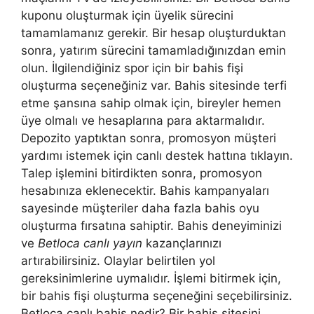
kuponu oluşturmak için üyelik sürecini
tamamlamanız gerekir. Bir hesap oluşturduktan
sonra, yatırım sürecini tamamladığınızdan emin
olun. İlgilendiğiniz spor için bir bahis fişi
oluşturma seçeneğiniz var. Bahis sitesinde terfi
etme şansına sahip olmak için, bireyler hemen
üye olmalı ve hesaplarına para aktarmalıdır.
Depozito yaptıktan sonra, promosyon müşteri
yardımı istemek için canlı destek hattına tıklayın.
Talep işlemini bitirdikten sonra, promosyon
hesabınıza eklenecektir. Bahis kampanyaları
sayesinde müşteriler daha fazla bahis oyu
oluşturma fırsatına sahiptir. Bahis deneyiminizi
ve
Betloca canlı yayın
kazançlarınızı
artırabilirsiniz. Olaylar belirtilen yol
gereksinimlerine uymalıdır. İşlemi bitirmek için,
bir bahis fişi oluşturma seçeneğini seçebilirsiniz.
Betloca canlı bahis nedir? Bir bahis sitesini