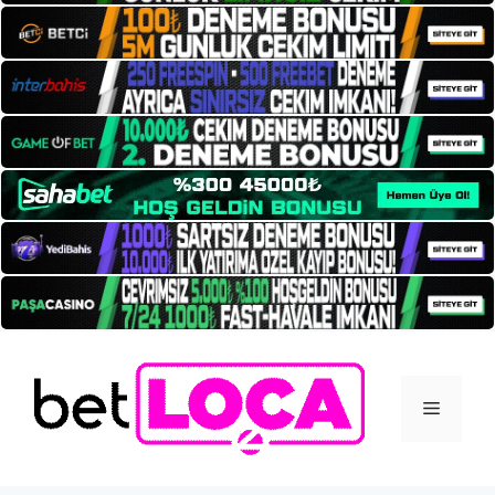
İçeriğe
atla
Menü