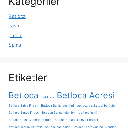
Kategoriler
Betloca
casino
public
Spins
Etiketler
Betloca
Betloca Adresi
Bet Loca
Betloca Bahis Fırsatı
Betloca Bahis İşlemleri
betloca basketbol bahisleri
Betloca Bonus Fırsatı
Betloca Bonus İşlemleri
betloca canli
Betloca Canlı Casino Çeşitleri
Betloca Casino Dünya Popüler
betloca casino i̇lk kayıt
betloca casinolar
Betloca Eşsiz Casino Fırsatları