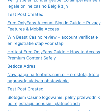
legale online casino België zijn
Test Post Created
Free OnlyFans Account Sign In Guide – Privacy,
Features & Mobile Access
Win Beast Casino review – account verificatie
en registratie stap voor stap
Hottest Free OnlyFans Guide – How to Access
Premium Content Safely
Betloca Adresi
Nawigacja na fonbets.com.pl – prostota, która
naprawdę ułatwia obstawianie
Test Post Created
Slotsgem Casino logowanie: pełny przewodnik
po rejestracji, bonusie i płatnościach