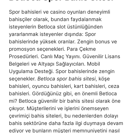
Spor bahisleri ve casino oyunları deneyimli
bahisçiler olarak, bundan faydalanmak
isteyenlerin Betloca slot üstünlüğünden
yararlanmak isteyenler dışında: Spor
bahislerinde yüksek oranlar. Zengin bonus ve
promosyon seçenekleri. Para Çekme
Prosedürleri. Canlı Maç Yayını. Güvenilir Lisans
Belgeleri ve Altyapı Sağlayıcıları. Mobil
Uygulama Desteği. Spor bahislerinde zengin
seçenekler.
Betloca spor bahis sitesi
, köşe
bahisleri, oyuncu bahisleri, kart bahisleri, ceza
bahisleri. Gördüğünüz gibi, en önemli Betloca
mi? Betloca güvenilir bir bahis sitesi olarak öne
çıkıyor. Müşterilerini ve işlerini önemseyen
çevrimiçi bahis siteleri, bu nedenlerden dolayı
bahis sektörüne daha fazla ilgi duymaya devam
ediyor ve bunların müşteri memnuniyetini nasıl