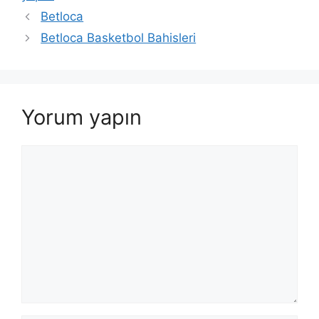
Betloca
Betloca Basketbol Bahisleri
Yorum yapın
Yorum