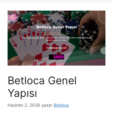
Betloca Genel
Yapısı
Haziran 2, 2026
yazar
Betloca