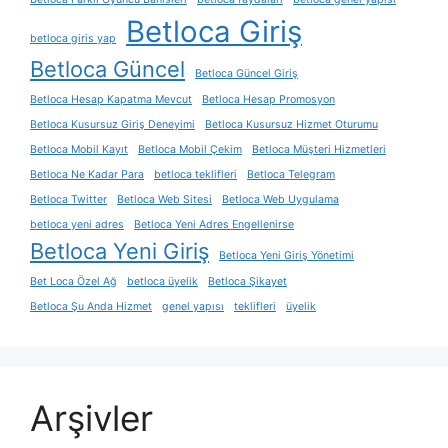
Betloca Giriş
betloca giris yap
Betloca Güncel
Betloca Güncel Giriş
Betloca Hesap Kapatma Mevcut
Betloca Hesap Promosyon
Betloca Kusursuz Giriş Deneyimi
Betloca Kusursuz Hizmet Oturumu
Betloca Mobil Kayıt
Betloca Mobil Çekim
Betloca Müşteri Hizmetleri
Betloca Ne Kadar Para
betloca teklifleri
Betloca Telegram
Betloca Twitter
Betloca Web Sitesi
Betloca Web Uygulama
betloca yeni adres
Betloca Yeni Adres Engellenirse
Betloca Yeni Giriş
Betloca Yeni Giriş Yönetimi
Bet Loca Özel Ağ
betloca üyelik
Betloca Şikayet
Betloca Şu Anda Hizmet
genel yapısı
teklifleri
üyelik
Arşivler