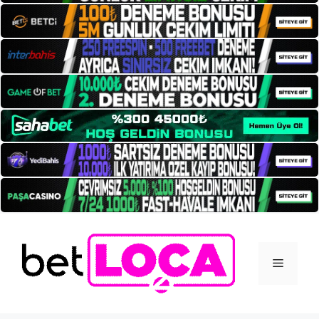
İçeriğe
atla
Menü