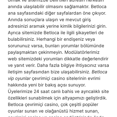
olmak ve sitemizde belirtilen adresin herkesin
anında ulaşılabilir olmasını sağlamaktır. Betloca
ana sayfasındaki diğer sayfalardan öne çıkıyor.
Anında sonuçlara ulaşın ve mevcut giriş
adresinizi aramak yerine kimlik bilgilerinizi girin.
Ayrıca sitemizde Betloca ile ilgili şikayetleri de
bulabilirsiniz. Herhangi bir endişeniz veya
sorununuz varsa, bunları yorumlar bölümünde
paylaşmaktan çekinmeyin. Modülatörlerimiz
web sitemizdeki yorumları dikkatle değerlendirir
ve yanıt verir. Daha fazla bilgiye ihtiyacınız varsa
iletişim sayfasından bize ulaşabilirsiniz.
Betloca
vip oyunlar
çevrimiçi casino sitelerinin evrimi
hakkında yeni bir bakış açısı sunuyor.
Üyelerimize 24 saat canlı bahis ve ayrıcalıklı site
özellikleri sunabilmek için altyapımızı geliştirdik.
Betloca çevrimiçi casino, çok çeşitli popüler
oyunlar sunan ve olağanüstü hizmet sunan,