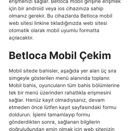
erişmenizi sağlar. Betloca mobil girişine erişmek
için bir android veya ios cihazınıza sahip
olmanız gerekir. Bu cihazlarda Betloca mobil
web sitesi linkine tıkladığınızda web sitesi
otomatik olarak mobil uyumlu formatta
açılacaktır.
Betloca Mobil Çekim
Mobil sitede bahisler, aşağıda yer alan üç sıra
simgeyle gösterilen menü alanında toplanır.
Mobil bahis, oyuncuların tüm bahis bölümlerine
tek bir menü üzerinden rahatlıkla erişmesini
sağlar. Henüz kayıt olmadıysanız, devam
etmeden önce lütfen kayıt sayfasındaki formu
doldurun. İşlemi tamamlayıp formu
gönderdikten sonra, sağlanan bilgilerin
doğruluğundan emin olmak için web sitenizin