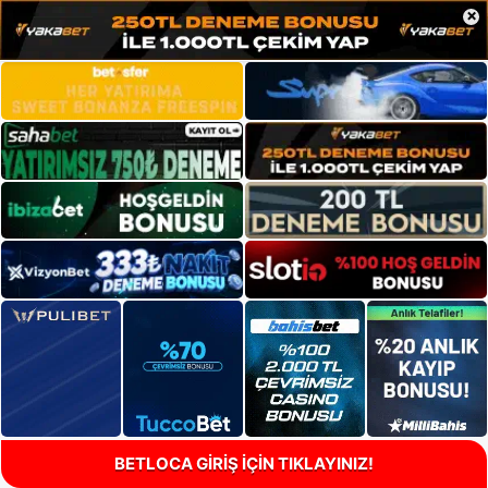
×
BETLOCA GİRİŞ İÇİN TIKLAYINIZ!