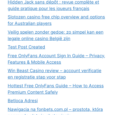
Hidden Jack sans dépôt : revue complète et
guide pratique pour les joueurs français
Slotozen casino free chip overview and options
for Australian players
Veilig spelen zonder gedoe: zo simpel kan een
legale online casino België zijn
Test Post Created
Free OnlyFans Account Sign In Guide – Privacy,
Features & Mobile Access
Win Beast Casino review – account verificatie
en registratie stap voor stap
Hottest Free OnlyFans Guide – How to Access
Premium Content Safely
Betloca Adresi
Nawigacja na fonbets.com.pl – prostota, która