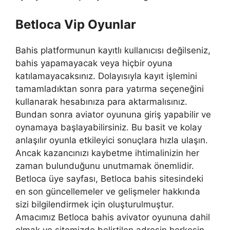
Betloca Vip Oyunlar
Bahis platformunun kayıtlı kullanıcısı değilseniz,
bahis yapamayacak veya hiçbir oyuna
katılamayacaksınız. Dolayısıyla kayıt işlemini
tamamladıktan sonra para yatırma seçeneğini
kullanarak hesabınıza para aktarmalısınız.
Bundan sonra aviator oyununa giriş yapabilir ve
oynamaya başlayabilirsiniz. Bu basit ve kolay
anlaşılır oyunla etkileyici sonuçlara hızla ulaşın.
Ancak kazancınızı kaybetme ihtimalinizin her
zaman bulunduğunu unutmamak önemlidir.
Betloca üye sayfası, Betloca bahis sitesindeki
en son güncellemeler ve gelişmeler hakkında
sizi bilgilendirmek için oluşturulmuştur.
Amacımız Betloca bahis avivator oyununa dahil