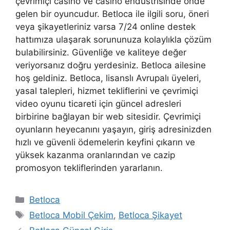
çevrimiçi casino ve casino endüstrisinde önde
gelen bir oyuncudur. Betloca ile ilgili soru, öneri
veya şikayetleriniz varsa 7/24 online destek
hattımıza ulaşarak sorununuza kolaylıkla çözüm
bulabilirsiniz. Güvenliğe ve kaliteye değer
veriyorsanız doğru yerdesiniz. Betloca ailesine
hoş geldiniz. Betloca, lisanslı Avrupalı ​​üyeleri,
yasal talepleri, hizmet tekliflerini ve çevrimiçi
video oyunu ticareti için güncel adresleri
birbirine bağlayan bir web sitesidir. Çevrimiçi
oyunların heyecanını yaşayın, giriş adresinizden
hızlı ve güvenli ödemelerin keyfini çıkarın ve
yüksek kazanma oranlarından ve cazip
promosyon tekliflerinden yararlanın.
Kategoriler
Betloca
Etiketler
Betloca Mobil Çekim
,
Betloca Şikayet