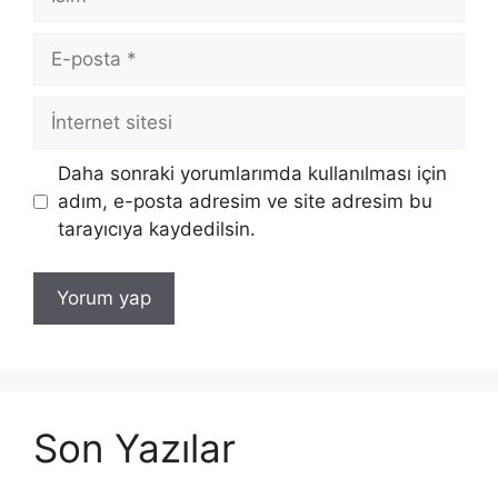
E-
posta
İnternet
sitesi
Daha sonraki yorumlarımda kullanılması için
adım, e-posta adresim ve site adresim bu
tarayıcıya kaydedilsin.
Son Yazılar