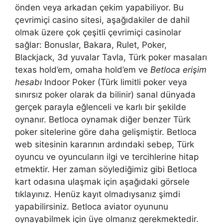
önden veya arkadan çekim yapabiliyor. Bu
çevrimiçi casino sitesi, aşağıdakiler de dahil
olmak üzere çok çeşitli çevrimiçi casinolar
sağlar: Bonuslar, Bakara, Rulet, Poker,
Blackjack, 3d yuvalar Tavla, Türk poker masaları
texas hold’em, omaha hold’em ve
Betloca erişim
hesabı
Indoor Poker (Türk limitli poker veya
sınırsız poker olarak da bilinir) sanal dünyada
gerçek parayla eğlenceli ve karlı bir şekilde
oynanır. Betloca oynamak diğer benzer Türk
poker sitelerine göre daha gelişmiştir. Betloca
web sitesinin kararının ardındaki sebep, Türk
oyuncu ve oyuncuların ilgi ve tercihlerine hitap
etmektir. Her zaman söylediğimiz gibi Betloca
kart odasına ulaşmak için aşağıdaki görsele
tıklayınız. Henüz kayıt olmadıysanız şimdi
yapabilirsiniz. Betloca aviator oyununu
oynayabilmek için üye olmanız gerekmektedir.