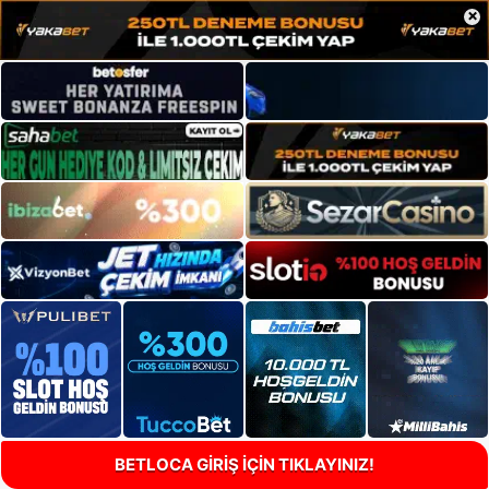
×
BETLOCA GİRİŞ İÇİN TIKLAYINIZ!