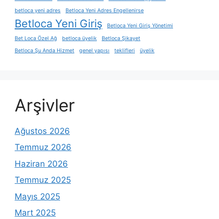
betloca yeni adres
Betloca Yeni Adres Engellenirse
Betloca Yeni Giriş
Betloca Yeni Giriş Yönetimi
Bet Loca Özel Ağ
betloca üyelik
Betloca Şikayet
Betloca Şu Anda Hizmet
genel yapısı
teklifleri
üyelik
Arşivler
Ağustos 2026
Temmuz 2026
Haziran 2026
Temmuz 2025
Mayıs 2025
Mart 2025