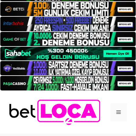
İçeriğe
atla
Menü