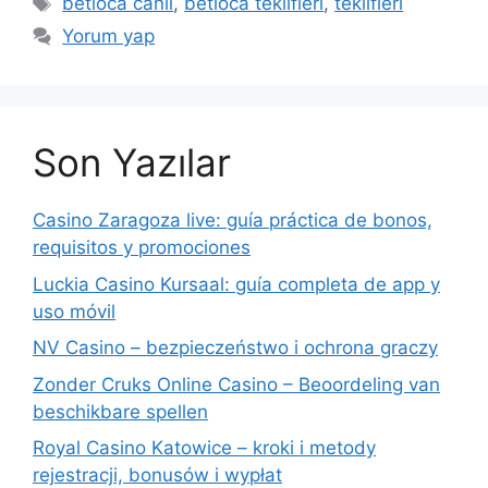
betloca canli
,
betloca teklifleri
,
teklifleri
Yorum yap
Son Yazılar
Casino Zaragoza live: guía práctica de bonos,
requisitos y promociones
Luckia Casino Kursaal: guía completa de app y
uso móvil
NV Casino – bezpieczeństwo i ochrona graczy
Zonder Cruks Online Casino – Beoordeling van
beschikbare spellen
Royal Casino Katowice – kroki i metody
rejestracji, bonusów i wypłat