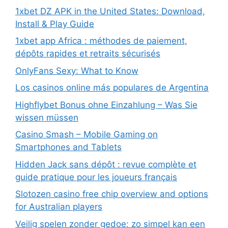
1xbet DZ APK in the United States: Download,
Install & Play Guide
1xbet app Africa : méthodes de paiement,
dépôts rapides et retraits sécurisés
OnlyFans Sexy: What to Know
Los casinos online más populares de Argentina
Highflybet Bonus ohne Einzahlung – Was Sie
wissen müssen
Casino Smash – Mobile Gaming on
Smartphones and Tablets
Hidden Jack sans dépôt : revue complète et
guide pratique pour les joueurs français
Slotozen casino free chip overview and options
for Australian players
Veilig spelen zonder gedoe: zo simpel kan een