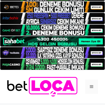
İçeriğe
atla
Menü