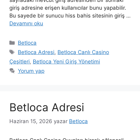
sayfadaki mevcut giriş adresinden bir sonraki
giriş adresine erişen kullanıcılar bunu yapabilir.
Bu sayede bir sunucu hiss bahis sitesinin giriş …
Devamını oku
Kategoriler
Betloca
Etiketler
Betloca Adresi
,
Betloca Canlı Casino
Çeşitleri
,
Betloca Yeni Giriş Yönetimi
Yorum yap
Betloca Adresi
Haziran 15, 2026
yazar
Betloca