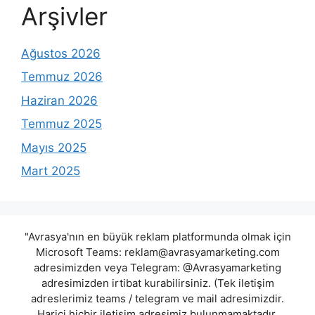
Arşivler
Ağustos 2026
Temmuz 2026
Haziran 2026
Temmuz 2025
Mayıs 2025
Mart 2025
"Avrasya'nın en büyük reklam platformunda olmak için
Microsoft Teams:
reklam@avrasyamarketing.com
adresimizden veya Telegram: @Avrasyamarketing
adresimizden irtibat kurabilirsiniz. (Tek iletişim
adreslerimiz teams / telegram ve mail adresimizdir.
Harici hiçbir iletişim adresimiz bulunmamaktadır.