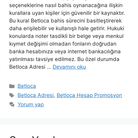
seçeneklerine nasıl bahis oynanacağına ilişkin
kurallara uyan kişiler için güvenilir bir kaynaktır.
Bu kural Betloca bahis sürecini basitleştirerek
daha erişilebilir ve kullanışlı hale getirir. Hukuki
konularda noter tasdikli bir belge veya menkul
kıymet değişimi olmadan fonların doğrudan
banka hesabınıza veya internet bankacılığına
yatırılması tavsiye edilmez. Bu özel durumda
Betloca Adresi …
Devamını oku
Kategoriler
Betloca
Etiketler
Betloca Adresi
,
Betloca Hesap Promosyon
Yorum yap