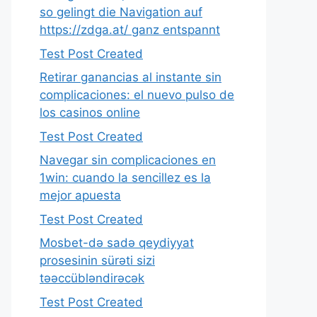
so gelingt die Navigation auf
https://zdga.at/ ganz entspannt
Test Post Created
Retirar ganancias al instante sin
complicaciones: el nuevo pulso de
los casinos online
Test Post Created
Navegar sin complicaciones en
1win: cuando la sencillez es la
mejor apuesta
Test Post Created
Mosbet-də sadə qeydiyyat
prosesinin sürəti sizi
təəccübləndirəcək
Test Post Created