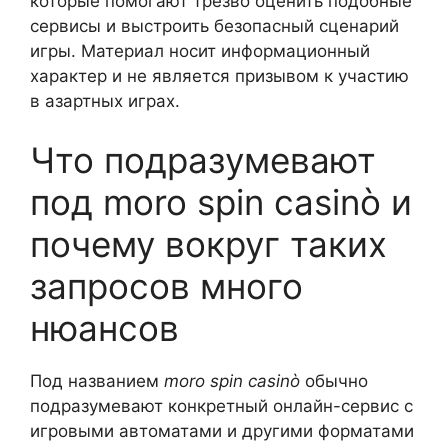
которые помогают трезво оценить подобные
сервисы и выстроить безопасный сценарий
игры. Материал носит информационный
характер и не является призывом к участию
в азартных играх.
Что подразумевают
под moro spin casinò и
почему вокруг таких
запросов много
нюансов
Под названием
moro spin casinò
обычно
подразумевают конкретный онлайн-сервис с
игровыми автоматами и другими форматами