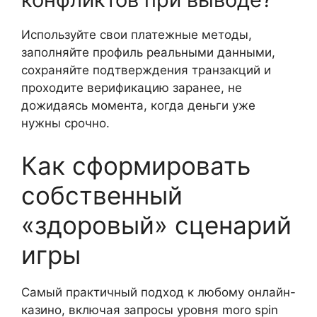
Используйте свои платежные методы,
заполняйте профиль реальными данными,
сохраняйте подтверждения транзакций и
проходите верификацию заранее, не
дожидаясь момента, когда деньги уже
нужны срочно.
Как сформировать
собственный
«здоровый» сценарий
игры
Самый практичный подход к любому онлайн-
казино, включая запросы уровня moro spin