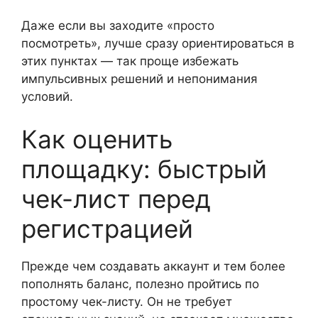
Даже если вы заходите «просто
посмотреть», лучше сразу ориентироваться в
этих пунктах — так проще избежать
импульсивных решений и непонимания
условий.
Как оценить
площадку: быстрый
чек-лист перед
регистрацией
Прежде чем создавать аккаунт и тем более
пополнять баланс, полезно пройтись по
простому чек-листу. Он не требует