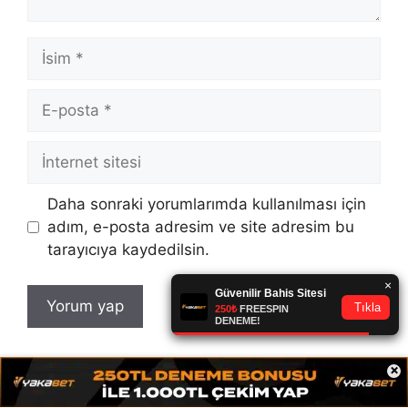
İsim
E-
posta
İnternet
sitesi
Daha sonraki yorumlarımda kullanılması için
adım, e-posta adresim ve site adresim bu
tarayıcıya kaydedilsin.
×