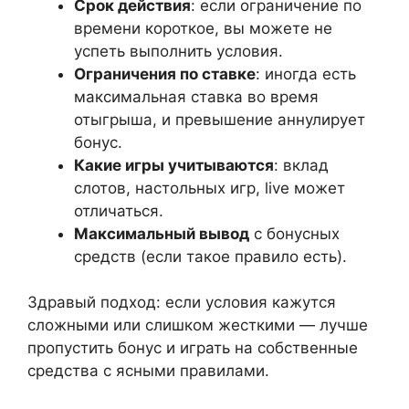
Срок действия
: если ограничение по
времени короткое, вы можете не
успеть выполнить условия.
Ограничения по ставке
: иногда есть
максимальная ставка во время
отыгрыша, и превышение аннулирует
бонус.
Какие игры учитываются
: вклад
слотов, настольных игр, live может
отличаться.
Максимальный вывод
с бонусных
средств (если такое правило есть).
Здравый подход: если условия кажутся
сложными или слишком жесткими — лучше
пропустить бонус и играть на собственные
средства с ясными правилами.