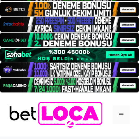
İçeriğe
atla
Menü