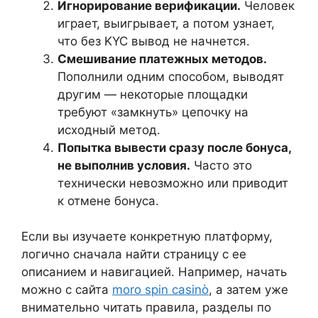
Игнорирование верификации.
Человек
играет, выигрывает, а потом узнает,
что без KYC вывод не начнется.
Смешивание платежных методов.
Пополнили одним способом, выводят
другим — некоторые площадки
требуют «замкнуть» цепочку на
исходный метод.
Попытка вывести сразу после бонуса,
не выполнив условия.
Часто это
технически невозможно или приводит
к отмене бонуса.
Если вы изучаете конкретную платформу,
логично сначала найти страницу с ее
описанием и навигацией. Например, начать
можно с сайта
moro spin casinò
, а затем уже
внимательно читать правила, разделы по