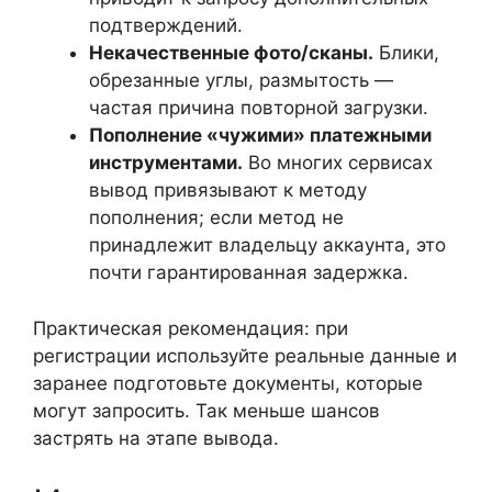
подтверждений.
Некачественные фото/сканы.
Блики,
обрезанные углы, размытость —
частая причина повторной загрузки.
Пополнение «чужими» платежными
инструментами.
Во многих сервисах
вывод привязывают к методу
пополнения; если метод не
принадлежит владельцу аккаунта, это
почти гарантированная задержка.
Практическая рекомендация: при
регистрации используйте реальные данные и
заранее подготовьте документы, которые
могут запросить. Так меньше шансов
застрять на этапе вывода.