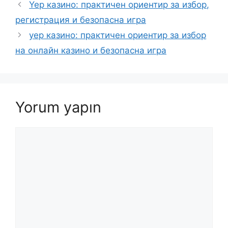
Yep казино: практичен ориентир за избор,
регистрация и безопасна игра
yep казино: практичен ориентир за избор
на онлайн казино и безопасна игра
Yorum yapın
Yorum