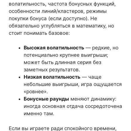
волатильность, частота бонусных функций,
особенности линий/кластеров, режимы
покупки бонуса (если доступно). Не
обязательно углубляться в математику, но
стоит понимать базовое:
Высокая волатильность
— редкие, но
потенциально крупнее выигрыши;
может быть длинная серия без
заметных результатов.
Низкая волатильность
— чаще
небольшие выигрыши, игра ощущается
«ровнее».
Бонусные раунды
меняют динамику:
иногда основная отдача сосредоточена
именно там.
Если вы играете ради спокойного времени,