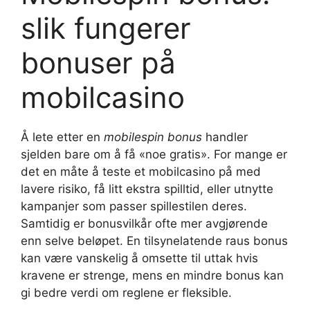
slik fungerer
bonuser på
mobilcasino
Å lete etter en
mobilespin bonus
handler
sjelden bare om å få «noe gratis». For mange er
det en måte å teste et mobilcasino på med
lavere risiko, få litt ekstra spilltid, eller utnytte
kampanjer som passer spillestilen deres.
Samtidig er bonusvilkår ofte mer avgjørende
enn selve beløpet. En tilsynelatende raus bonus
kan være vanskelig å omsette til uttak hvis
kravene er strenge, mens en mindre bonus kan
gi bedre verdi om reglene er fleksible.