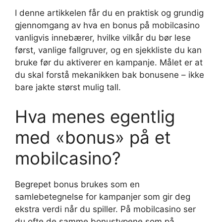
I denne artikkelen får du en praktisk og grundig
gjennomgang av hva en bonus på mobilcasino
vanligvis innebærer, hvilke vilkår du bør lese
først, vanlige fallgruver, og en sjekkliste du kan
bruke før du aktiverer en kampanje. Målet er at
du skal forstå mekanikken bak bonusene – ikke
bare jakte størst mulig tall.
Hva menes egentlig
med «bonus» på et
mobilcasino?
Begrepet bonus brukes som en
samlebetegnelse for kampanjer som gir deg
ekstra verdi når du spiller. På mobilcasino ser
du ofte de samme bonustypene som på