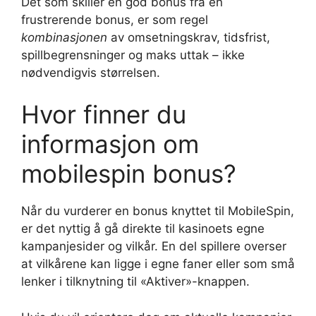
Det som skiller en god bonus fra en
frustrerende bonus, er som regel
kombinasjonen
av omsetningskrav, tidsfrist,
spillbegrensninger og maks uttak – ikke
nødvendigvis størrelsen.
Hvor finner du
informasjon om
mobilespin bonus?
Når du vurderer en bonus knyttet til MobileSpin,
er det nyttig å gå direkte til kasinoets egne
kampanjesider og vilkår. En del spillere overser
at vilkårene kan ligge i egne faner eller som små
lenker i tilknytning til «Aktiver»-knappen.