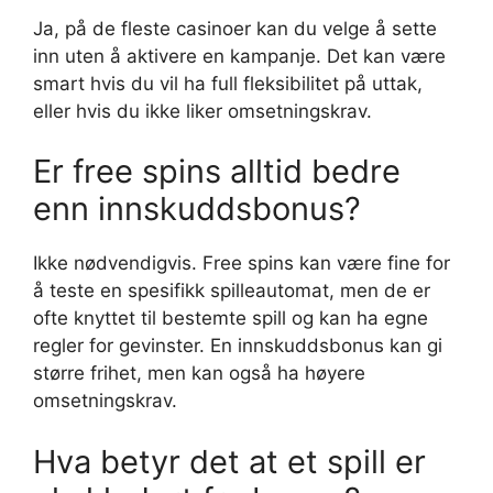
Ja, på de fleste casinoer kan du velge å sette
inn uten å aktivere en kampanje. Det kan være
smart hvis du vil ha full fleksibilitet på uttak,
eller hvis du ikke liker omsetningskrav.
Er free spins alltid bedre
enn innskuddsbonus?
Ikke nødvendigvis. Free spins kan være fine for
å teste en spesifikk spilleautomat, men de er
ofte knyttet til bestemte spill og kan ha egne
regler for gevinster. En innskuddsbonus kan gi
større frihet, men kan også ha høyere
omsetningskrav.
Hva betyr det at et spill er