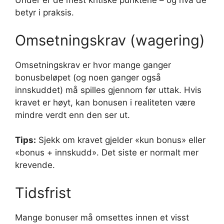
Under er de mest kritiske punktene – og hva de
betyr i praksis.
Omsetningskrav (wagering)
Omsetningskrav er hvor mange ganger
bonusbeløpet (og noen ganger også
innskuddet) må spilles gjennom før uttak. Hvis
kravet er høyt, kan bonusen i realiteten være
mindre verdt enn den ser ut.
Tips:
Sjekk om kravet gjelder «kun bonus» eller
«bonus + innskudd». Det siste er normalt mer
krevende.
Tidsfrist
Mange bonuser må omsettes innen et visst