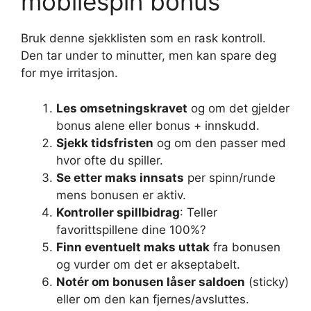
mobilespin bonus
Bruk denne sjekklisten som en rask kontroll.
Den tar under to minutter, men kan spare deg
for mye irritasjon.
Les omsetningskravet
og om det gjelder
bonus alene eller bonus + innskudd.
Sjekk tidsfristen
og om den passer med
hvor ofte du spiller.
Se etter maks innsats
per spinn/runde
mens bonusen er aktiv.
Kontroller spillbidrag
: Teller
favorittspillene dine 100%?
Finn eventuelt maks uttak
fra bonusen
og vurder om det er akseptabelt.
Notér om bonusen låser saldoen
(sticky)
eller om den kan fjernes/avsluttes.