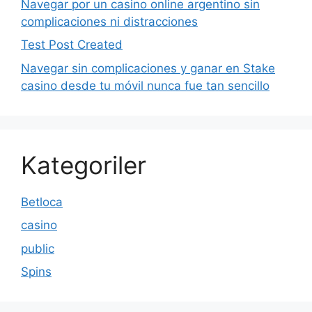
Navegar por un casino online argentino sin
complicaciones ni distracciones
Test Post Created
Navegar sin complicaciones y ganar en Stake
casino desde tu móvil nunca fue tan sencillo
Kategoriler
Betloca
casino
public
Spins