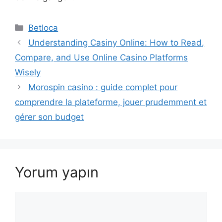
Kategoriler
Betloca
Understanding Casiny Online: How to Read,
Compare, and Use Online Casino Platforms
Wisely
Morospin casino : guide complet pour
comprendre la plateforme, jouer prudemment et
gérer son budget
Yorum yapın
Yorum